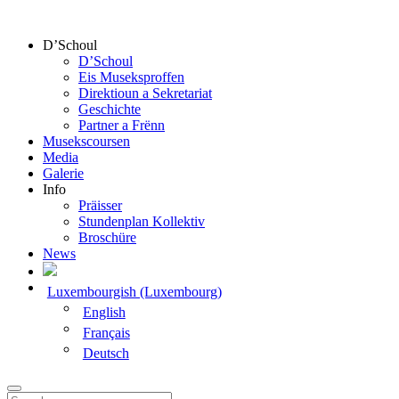
D’Schoul
D’Schoul
Eis Museksproffen
Direktioun a Sekretariat
Geschichte
Partner a Frënn
Musekscoursen
Media
Galerie
Info
Präisser
Stundenplan Kollektiv
Broschüre
News
Luxembourgish (Luxembourg)
English
Français
Deutsch