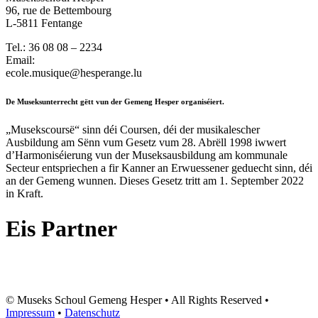
96, rue de Bettembourg
L-5811 Fentange
Tel.: 36 08 08 – 2234
Email:
ecole.musique@hesperange.lu
De Museksunterrecht gëtt vun der Gemeng Hesper organiséiert.
„Musekscoursë“ sinn déi Coursen, déi der musikalescher
Ausbildung am Sënn vum Gesetz vum 28. Abrëll 1998 iwwert
d’Harmoniséierung vun der Museksausbildung am kommunale
Secteur entspriechen a fir Kanner an Erwuessener geduecht sinn, déi
an der Gemeng wunnen. Dieses Gesetz tritt am 1. September 2022
in Kraft.
Eis Partner
© Museks Schoul Gemeng Hesper • All Rights Reserved •
Impressum
•
Datenschutz