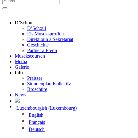
D’Schoul
D’Schoul
Eis Museksproffen
Direktioun a Sekretariat
Geschichte
Partner a Frënn
Musekscoursen
Media
Galerie
Info
Präisser
Stundenplan Kollektiv
Broschüre
News
Luxembourgish (Luxembourg)
English
Français
Deutsch