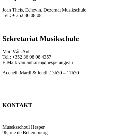
Jean Theis, Echevin, Dezernat Musikschule
Tel.:
+ 352 36 08 08 1
Sekretariat Musikschule
Mai Vân-Anh
Tel.: +352 36 08 08 4357
E-Mail: van-anh.mai@hesperange.lu
Accueil: Mardi & Jeudi: 13h30 – 17h30
KONTAKT
Museksschoul Hesper
96, rue de Bettembourg