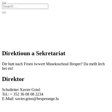
Direktioun a Sekretariat
Dir hutt nach Froen iwwert Museksschoul Hesper? Da mellt Iech
bei eis!
Direktor
Schulleiter Xavier Grisó
Tel.:
+ 352 36 08 08 2234
E-Mail: xavier.griso@hesperange.lu