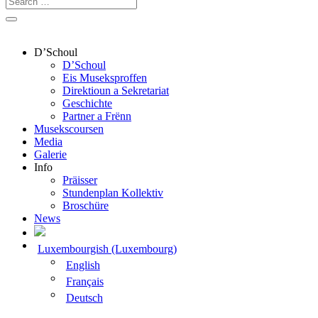
D’Schoul
D’Schoul
Eis Museksproffen
Direktioun a Sekretariat
Geschichte
Partner a Frënn
Musekscoursen
Media
Galerie
Info
Präisser
Stundenplan Kollektiv
Broschüre
News
Luxembourgish (Luxembourg)
English
Français
Deutsch