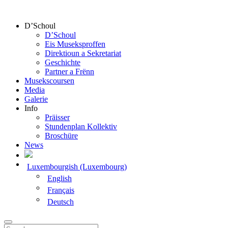
D’Schoul
D’Schoul
Eis Museksproffen
Direktioun a Sekretariat
Geschichte
Partner a Frënn
Musekscoursen
Media
Galerie
Info
Präisser
Stundenplan Kollektiv
Broschüre
News
Luxembourgish (Luxembourg)
English
Français
Deutsch