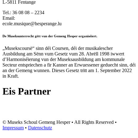
L-5811 Fentange
Tel.: 36 08 08 – 2234
Email:
ecole.musique@hesperange.lu
De Museksunterrecht gëtt vun der Gemeng Hesper organiséiert.
„Musekscoursë“ sinn déi Coursen, déi der musikalescher
Ausbildung am Sënn vum Gesetz vum 28. Abrëll 1998 iwwert
d’Harmoniséierung vun der Museksausbildung am kommunale
Secteur entspriechen a fir Kanner an Erwuessener geduecht sinn, déi
an der Gemeng wunnen. Dieses Gesetz tritt am 1. September 2022
in Kraft.
Eis Partner
© Museks Schoul Gemeng Hesper • All Rights Reserved •
Impressum
•
Datenschutz