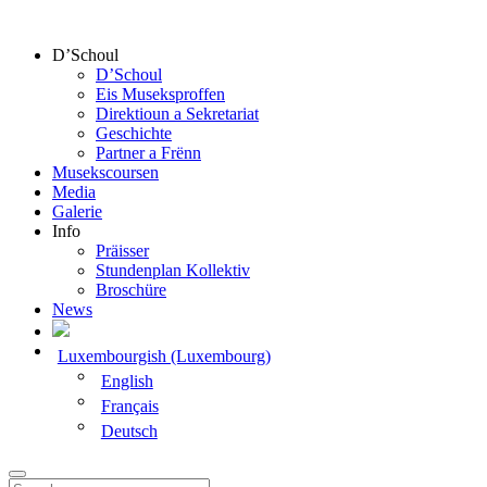
D’Schoul
D’Schoul
Eis Museksproffen
Direktioun a Sekretariat
Geschichte
Partner a Frënn
Musekscoursen
Media
Galerie
Info
Präisser
Stundenplan Kollektiv
Broschüre
News
Luxembourgish (Luxembourg)
English
Français
Deutsch