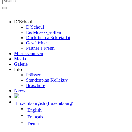
D’Schoul
D’Schoul
Eis Museksproffen
Direktioun a Sekretariat
Geschichte
Partner a Frënn
Musekscoursen
Media
Galerie
Info
Präisser
Stundenplan Kollektiv
Broschüre
News
Luxembourgish (Luxembourg)
English
Français
Deutsch