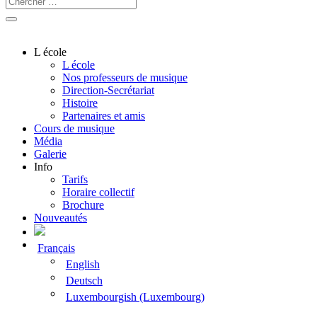
L école
L école
Nos professeurs de musique
Direction-Secrétariat
Histoire
Partenaires et amis
Cours de musique
Média
Galerie
Info
Tarifs
Horaire collectif
Brochure
Nouveautés
Français
English
Deutsch
Luxembourgish (Luxembourg)