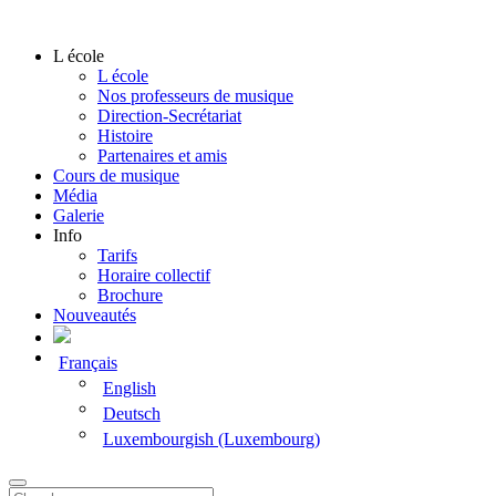
L école
L école
Nos professeurs de musique
Direction-Secrétariat
Histoire
Partenaires et amis
Cours de musique
Média
Galerie
Info
Tarifs
Horaire collectif
Brochure
Nouveautés
Français
English
Deutsch
Luxembourgish (Luxembourg)