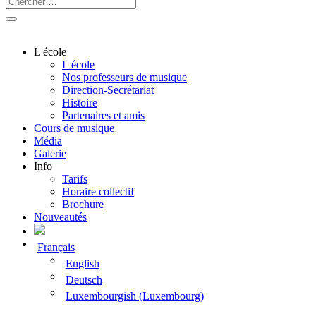
L école
L école
Nos professeurs de musique
Direction-Secrétariat
Histoire
Partenaires et amis
Cours de musique
Média
Galerie
Info
Tarifs
Horaire collectif
Brochure
Nouveautés
Français
English
Deutsch
Luxembourgish (Luxembourg)