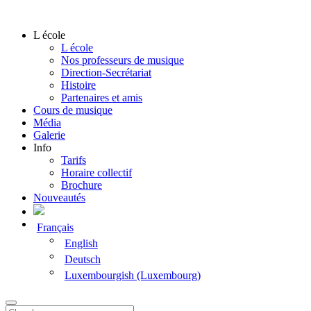
L école
L école
Nos professeurs de musique
Direction-Secrétariat
Histoire
Partenaires et amis
Cours de musique
Média
Galerie
Info
Tarifs
Horaire collectif
Brochure
Nouveautés
Français
English
Deutsch
Luxembourgish (Luxembourg)